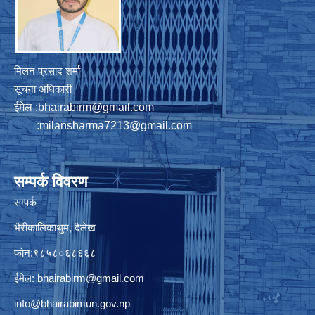
मिलन प्रसाद शर्मा
सूचना अधिकारी
ईमेल :
bhairabirm@gmail.com
:
milansharma7213@gmail.com
सम्पर्क विवरण
सम्पर्क
भैरीकालिकाथुम, दैलेख
फोन:९८५८०६८६६८
ईमेल:
bhairabirm@gmail.com
info@bhairabimun.gov.np