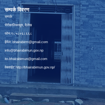
सम्पर्क विवरण
सम्पर्क
भैरीकालिकाथुम, दैलेख
फोन:९८५८०६८६६८
ईमेल:
bhairabirm@gmail.com
info@bhairabimun.gov.np
ito.bhairabimun@gmail.com
वेबसाईट:
http://bhairabimun.gov.np/