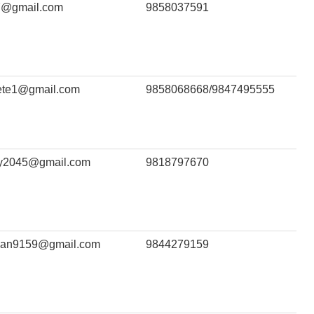
7@gmail.com
9858037591
ete1@gmail.com
9858068668/9847495555
y2045@gmail.com
9818797670
njan9159@gmail.com
9844279159