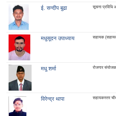
सूचना प्रविधि 
ई. सन्दीप बुढा
सहायक (सहायक 
मधुसूदन उपाध्याय
रोजगार स‌ंयोज
मधु शर्मा
सहायकस्तर चौ
विरेन्द्र थापा