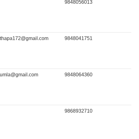
9848056013
athapa172@gmail.com
9848041751
humla@gmail.com
9848064360
9868932710