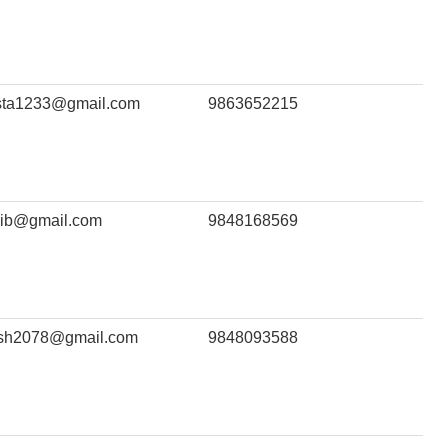
sta1233@gmail.com
9863652215
ib@gmail.com
9848168569
esh2078@gmail.com
9848093588