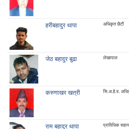
अधिकृत छैटौं
हरीबहादुर थापा
लेखापाल
जेठ बहादुर बुढा
सि.अ.हे.व. अधि
करुणाखर खत्री
प्राविधिक सह
राम बहादुर थापा