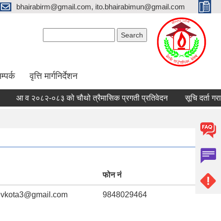
bhairabirm@gmail.com, ito.bhairabimun@gmail.com
Search form
Search
म्पर्क
वृत्ति मार्गनिर्देशन
 व २०८२-०८३ को चौथो त्रैमासिक प्रगती प्रतिवेदन
सूचि दर्ता गराउने सम
फोन नं
vkota3@gmail.com
9848029464