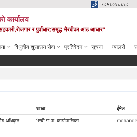
९८५८०६८६६८
को कार्यालय
स,सहकारी,रोजगार र पुर्वाधार:समृद्ध भैरबीका आठ आधार"
जना
विधुतीय शुसासन सेवा
प्रतिवेदन
सूचना
ग्यालरी
स
आ
शाखा
ईमेल
कीय अधिकृत
भैरवी गा.पा. कार्यापालिका
mohande