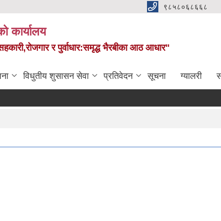
९८५८०६८६६८
को कार्यालय
स,सहकारी,रोजगार र पुर्वाधार:समृद्ध भैरबीका आठ आधार"
जना
विधुतीय शुसासन सेवा
प्रतिवेदन
सूचना
ग्यालरी
स