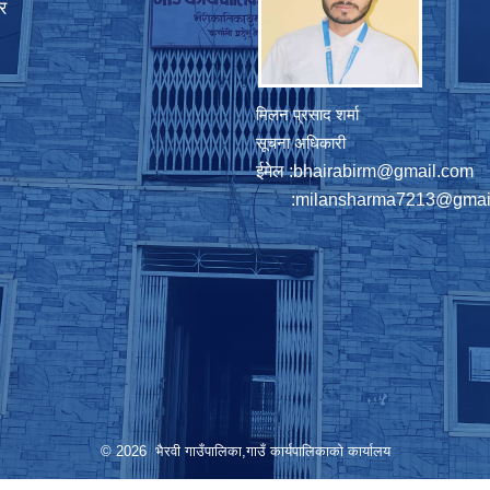
र
मिलन प्रसाद शर्मा
सूचना अधिकारी
ईमेल :
bhairabirm@gmail.com
:
milansharma7213@gmai
© 2026 भैरवी गाउँपालिका,गाउँ कार्यपालिकाको कार्यालय