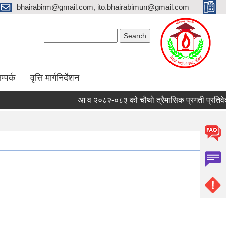
bhairabirm@gmail.com, ito.bhairabimun@gmail.com
Search form
Search
म्पर्क
वृत्ति मार्गनिर्देशन
आ व २०८२-०८३ को चौथो त्रैमासिक प्रगती प्रतिवेदन