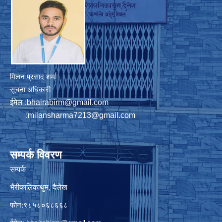
मिलन प्रसाद शर्मा
सूचना अधिकारी
ईमेल :
bhairabirm@gmail.com
:
milansharma7213@gmail.com
सम्पर्क विवरण
सम्पर्क
भैरीकालिकाथुम, दैलेख
फोन:९८५८०६८६६८