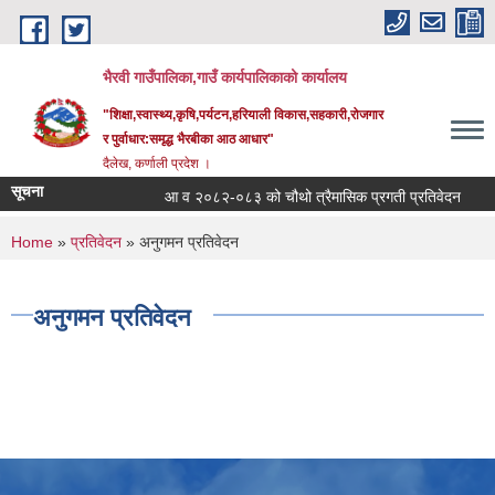
Skip to main content
भैरवी गाउँपालिका,गाउँ कार्यपालिकाको कार्यालय
"शिक्षा,स्वास्थ्य,कृषि,पर्यटन,हरियाली विकास,सहकारी,रोजगार
र पुर्वाधार:समृद्ध भैरबीका आठ आधार"
दैलेख, कर्णाली प्रदेश ।
सूचना
आ व २०८२-०८३ को चौथो त्रैमासिक प्रगती प्रतिवेदन
सू
You are here
Home
»
प्रतिवेदन
» अनुगमन प्रतिवेदन
अनुगमन प्रतिवेदन