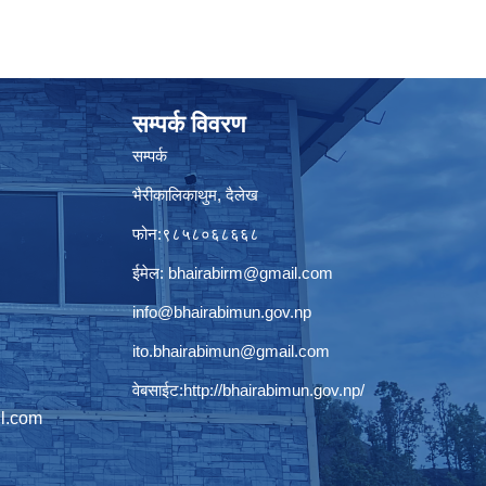
सम्पर्क विवरण
सम्पर्क
भैरीकालिकाथुम, दैलेख
फोन:९८५८०६८६६८
ईमेल:
bhairabirm@gmail.com
info@bhairabimun.gov.np
ito.bhairabimun@gmail.com
वेबसाईट:
http://bhairabimun.gov.np/
l.com