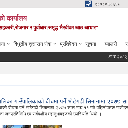
९८५८०६८६६८
को कार्यालय
स,सहकारी,रोजगार र पुर्वाधार:समृद्ध भैरबीका आठ आधार"
जना
विधुतीय शुसासन सेवा
प्रतिवेदन
सूचना
ग्यालरी
स
आ व २०८२-०८३ को च
ालिका गाउँपालिकाको बीचमा पर्ने भोटेगढी सिमानामा २०७७ स
 बीचमा पर्ने भोटेगढी सिमानामा २०७७ साल माघ ११ गते पहिलोपटक गाडीहरु पुग्दा,
ा जनप्रतिनिधि एवं सर्वपक्षीय महानुभावहरुको उपस्थिति थियो ।