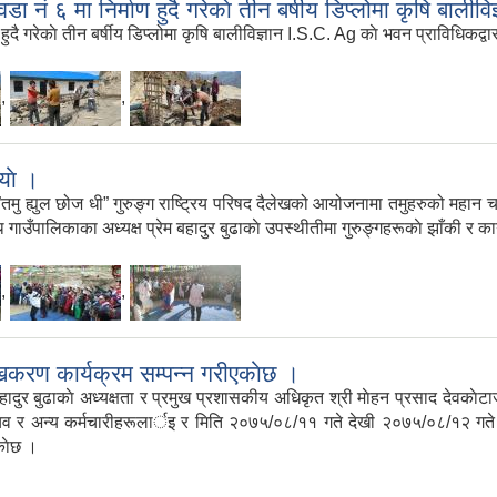
ा नं ६ मा निर्माण हुदै गरेकाे तीन बर्षीय डिप्लोमा कृषि बालीव
ुदै गरेकाे तीन बर्षीय डिप्लोमा कृषि बालीविज्ञान I.S.C. Ag काे भवन प्राविधिकद्वा
,
,
याे ।
मु ह्युल छोज धी” गुरुङ्ग राष्ट्रिय परिषद दैलेखको आयोजनामा तमुहरुको महान चा
ँपालिकाका अध्यक्ष प्रेम बहादुर बुढाकाे उपस्थीतीमा गुरुङ्गहरूकाे झाँकी र कार्
,
,
िकरण कार्यक्रम सम्पन्न गरीएकाेछ ।
बहादुर बुढाकाे अध्यक्षता र प्रमुख प्रशासकीय अधिकृत श्री माेहन प्रसाद देवकाे
ा सचिव र अन्य कर्मचारीहरूलार्इ र मिति २०७५/०८/११ गते देखी २०७५/०८/१२ गत
काेछ ।