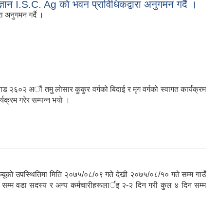
िज्ञान I.S.C. Ag काे भवन प्राविधिकद्वारा अनुगमन गर्दै ।
रा अनुगमन गर्दै ।
ड २६०२ अाैं तमु लाेसार कुकुर वर्गको बिदाई र मृग वर्गको स्वागत कार्यक्रम
यक्रम गरेर सम्पन्न भयाे ।
टाज्यूकाे उपस्थितिमा मिति २०७५/०८/०९ गते देखी २०७५/०८/१० गते सम्म गाउँ
े सम्म वडा सदस्य र अन्य कर्मचारीहरूलार्इ २-२ दिन गरी कुल ४ दिन सम्म