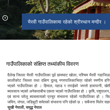
भैरवी गाउँपालिकामा रहेकाे श्रीस्थान मन्दीर ।
भैरवी गाउँपालिकामा रहेकाे धर्मशाला ।
११ औ गाउँसभा समुदघाटन कार्यक्रम ।
गाउँपालिकाको संक्षिप्त तथ्यांकीय विवरण
दैलेख जिल्ला भैरवी गाउँपालिका पूर्व छामघाट खोला, पश्चिम भैरवी गडाजिउ
कालीकोट जिल्ला तथा दक्षिण दुल्लू नगरपालिकाभित्र रहेको रमणीय हर
भएको गाउँपालिका हो । हिमाल, पहाड र तराईको जस्तो हावापानी, खेत
ब्यावसाय भएको अनेकताबीच एकता भएको गाउँपालिका हो । कृषि, पशुपालन, प
एबं साना घरेलु ब्याबसायको प्रचुर संभावना रहेको गाउँपालिका हो । सिल
जमिन, जंगल, जडिबुटी समेतको संभावना पनि रहेको छ । सबैजना मिलेर सहकार
सुखी नेपाली, समृद्ध नेपाल