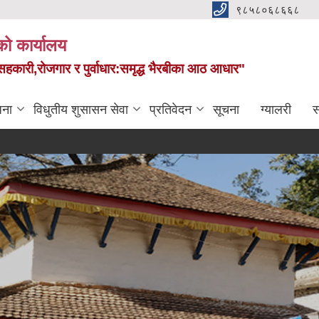
९८५८०६८६६८
को कार्यालय
स,सहकारी,रोजगार र पुर्वाधार:समृद्ध भैरबीका आठ आधार"
जना
विधुतीय शुसासन सेवा
प्रतिवेदन
सूचना
ग्यालरी
स
आ 