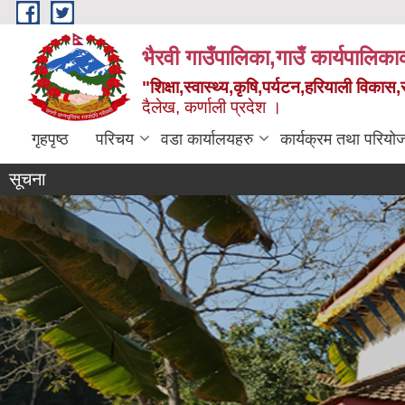
Skip to main content
भैरवी गाउँपालिका,गाउँ कार्यपालिका
"शिक्षा,स्वास्थ्य,कृषि,पर्यटन,हरियाली विका
दैलेख, कर्णाली प्रदेश ।
गृहपृष्ठ
परिचय
वडा कार्यालयहरु
कार्यक्रम तथा परियो
सूचना