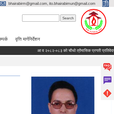
bhairabirm@gmail.com, ito.bhairabimun@gmail.com
Search form
Search
म्पर्क
वृत्ति मार्गनिर्देशन
आ व २०८२-०८३ को चौथो त्रैमासिक प्रगती प्रतिवेदन