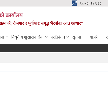
९८५८०६८६६८
को कार्यालय
स,सहकारी,रोजगार र पुर्वाधार:समृद्ध भैरबीका आठ आधार"
जना
विधुतीय शुसासन सेवा
प्रतिवेदन
सूचना
ग्यालरी
स