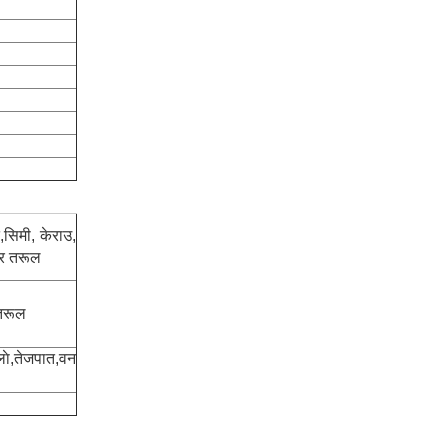
,सिमी, केराउ,
घर तरूल
 तरूल
ाे,तेजपात,वन