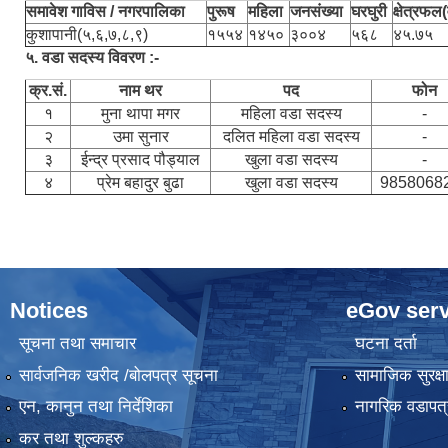
समावेश गाविस / नगरपालिका
पुरूष
महिला
जनसंख्या
घरघुरी
क्षेत्रफल(
कुशापानी(५,६,७,८,९)
१५५४
१४५०
३००४
५६८
४५.७५
५. वडा सदस्य विवरण :-
क्र.सं.
नाम थर
पद
फोन
१
मुना थापा मगर
महिला वडा सदस्य
-
२
उमा सुनार
दलित महिला वडा सदस्य
-
३
ईन्द्र प्रसाद पौड्याल
खुला वडा सदस्य
-
४
प्रेम बहादुर बुढा
खुला वडा सदस्य
9858068
Notices
eGov serv
सूचना तथा समाचार
घटना दर्ता
सार्वजनिक खरीद /बोलपत्र सूचना
सामाजिक सुरक्ष
एन, कानुन तथा निर्देशिका
नागरिक वडापत्
कर तथा शुल्कहरु