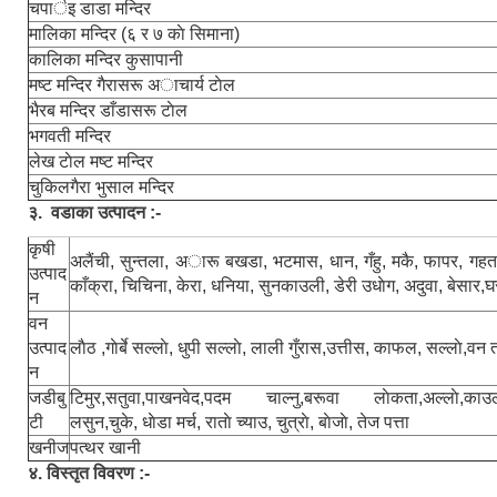
चपार्इ डाडा मन्दिर
मालिका मन्दिर (६ र ७ काे सिमाना)
कालिका मन्दिर कुसापानी
मष्ट मन्दिर गैरासरू अाचार्य टाेल
भैरब मन्दिर डाँडासरू टाेल
भगवती मन्दिर
लेख टाेल मष्ट मन्दिर
चुकिलगैरा भुसाल मन्दिर
३. वडाका उत्पादन :-
कृषी
अलैंची, सुन्तला, अारू बखडा, भटमास, धान, गँहु, मकै, फापर, गहत
उत्पाद
काँक्रा, चिचिना, केरा, धनिया, सुनकाउली, डेरी उधाेग, अदुवा, बेसार,
न
वन
उत्पाद
लाैठ ,गाेर्बे सल्लाे, धुपी सल्लाे, लाली गुँरास,उत्तीस, काफल, सल्लाे,वन
न
जडीबु
टिमुर,सतुवा,पाखनवेद,पदम चाल्नु,बरूवा लाेकता,अल्लाे,काउल
टी
लसुन,चुके, धाेडा मर्च, राताे च्याउ, चुत्राे, बाेजाे, तेज पत्ता
खनीज
पत्थर खानी
४. विस्तृत विवरण :-