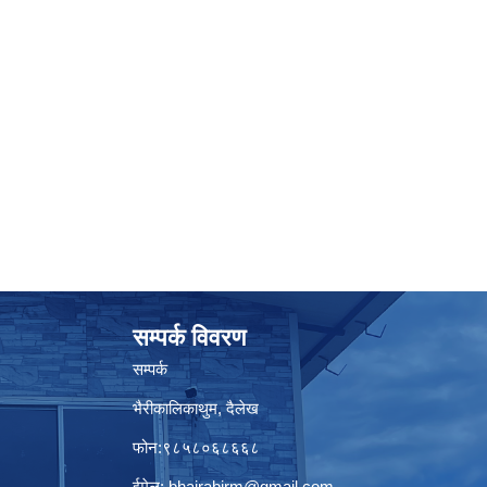
सम्पर्क विवरण
सम्पर्क
भैरीकालिकाथुम, दैलेख
फोन:९८५८०६८६६८
ईमेल:
bhairabirm@gmail.com