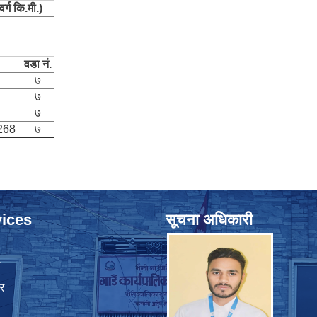
वर्ग कि.मी.)
वडा नं.
७
७
७
268
७
ices
सूचना अधिकारी
ा
र