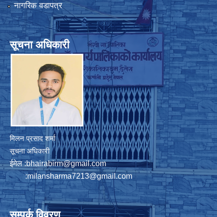
नागरिक वडापत्र
सूचना अधिकारी
मिलन प्रसाद शर्मा
सूचना अधिकारी
ईमेल :
bhairabirm@gmail.com
:
milansharma7213@gmail.com
सम्पर्क विवरण