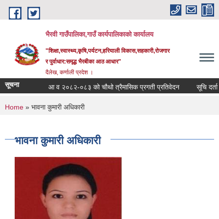
Skip to main content
भैरवी गाउँपालिका,गाउँ कार्यपालिकाको कार्यालय
"शिक्षा,स्वास्थ्य,कृषि,पर्यटन,हरियाली विकास,सहकारी,रोजगार
र पुर्वाधार:समृद्ध भैरबीका आठ आधार"
दैलेख, कर्णाली प्रदेश ।
सूचना
आ व २०८२-०८३ को चौथो त्रैमासिक प्रगती प्रतिवेदन
सूचि दर्ता गर
You are here
Home
» भावना कुमारी अधिकारी
भावना कुमारी अधिकारी