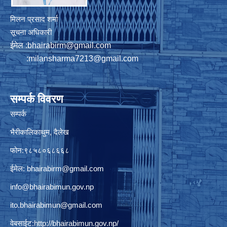
मिलन प्रसाद शर्मा
सूचना अधिकारी
ईमेल :
bhairabirm@gmail.com
:
milansharma7213@gmail.com
सम्पर्क विवरण
सम्पर्क
भैरीकालिकाथुम, दैलेख
फोन:९८५८०६८६६८
ईमेल:
bhairabirm@gmail.com
info@bhairabimun.gov.np
ito.bhairabimun@gmail.com
वेबसाईट:
http://bhairabimun.gov.np/