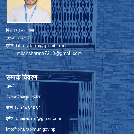
मिलन प्रसाद शर्मा
सूचना अधिकारी
ईमेल :
bhairabirm@gmail.com
:
milansharma7213@gmail.com
सम्पर्क विवरण
सम्पर्क
भैरीकालिकाथुम, दैलेख
फोन:९८५८०६८६६८
ईमेल:
bhairabirm@gmail.com
info@bhairabimun.gov.np