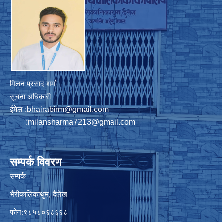
मिलन प्रसाद शर्मा
सूचना अधिकारी
ईमेल :
bhairabirm@gmail.com
:
milansharma7213@gmail.com
सम्पर्क विवरण
सम्पर्क
भैरीकालिकाथुम, दैलेख
फोन:९८५८०६८६६८