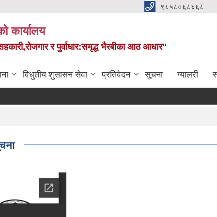
९८५८०६८६६८
को कार्यालय
स,सहकारी,रोजगार र पुर्वाधार:समृद्ध भैरबीका आठ आधार"
जना
विधुतीय शुसासन सेवा
प्रतिवेदन
सूचना
ग्यालरी
स
ूचना