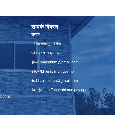
सम्पर्क विवरण
सम्पर्क
भैरीकालिकाथुम, दैलेख
फोन:९८५८०६८६६८
ईमेल:
bhairabirm@gmail.com
info@bhairabimun.gov.np
ito.bhairabimun@gmail.com
वेबसाईट:
http://bhairabimun.gov.np/
l.com