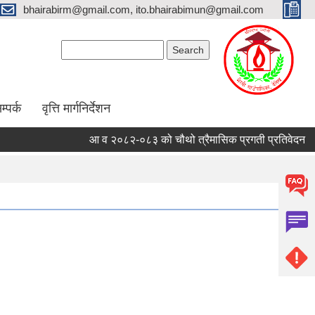
bhairabirm@gmail.com, ito.bhairabimun@gmail.com
Search form
Search
म्पर्क
वृत्ति मार्गनिर्देशन
आ व २०८२-०८३ को चौथो त्रैमासिक प्रगती प्रतिवेदन
सू