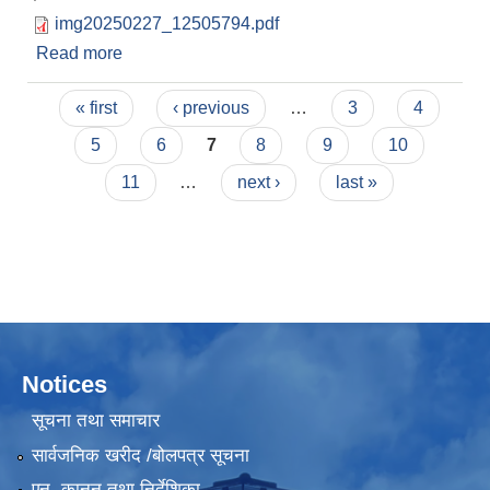
img20250227_12505794.pdf
Read more
about खोप कार्यक्रम संचनलन सम्बन्धी सूचना ।
Pages
« first
‹ previous
…
3
4
5
6
7
8
9
10
11
…
next ›
last »
Notices
सूचना तथा समाचार
सार्वजनिक खरीद /बोलपत्र सूचना
एन, कानुन तथा निर्देशिका