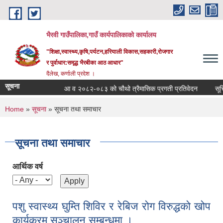
Skip to main content
भैरवी गाउँपालिका,गाउँ कार्यपालिकाको कार्यालय
"शिक्षा,स्वास्थ्य,कृषि,पर्यटन,हरियाली विकास,सहकारी,रोजगार
र पुर्वाधार:समृद्ध भैरबीका आठ आधार"
दैलेख, कर्णाली प्रदेश ।
सूचना
आ व २०८२-०८३ को चौथो त्रैमासिक प्रगती प्रतिवेदन
सूचि द
You are here
Home
»
सूचना
» सूचना तथा समाचार
सूचना तथा समाचार
आर्थिक वर्ष
पशु स्वास्थ्य घुम्ति शिविर र रेबिज रोग विरुद्धको खोप
कार्यक्रम सञ्चालन सम्बन्धमा ।