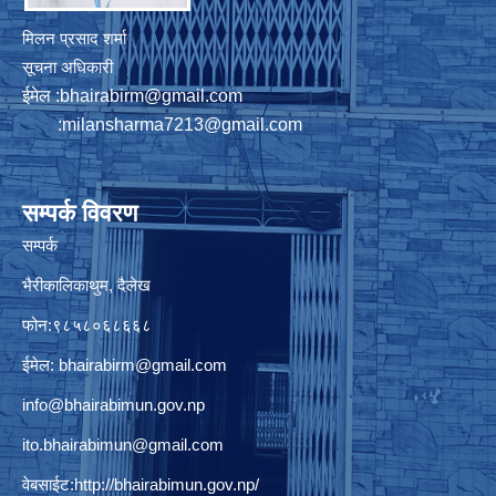
मिलन प्रसाद शर्मा
सूचना अधिकारी
ईमेल :
bhairabirm@gmail.com
:
milansharma7213@gmail.com
सम्पर्क विवरण
सम्पर्क
भैरीकालिकाथुम, दैलेख
फोन:९८५८०६८६६८
ईमेल:
bhairabirm@gmail.com
info@bhairabimun.gov.np
ito.bhairabimun@gmail.com
वेबसाईट:
http://bhairabimun.gov.np/