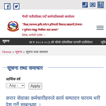
Skip to main content
भैरवी गाउँपालिका,गाउँ कार्यपालिकाको कार्यालय
"शिक्षा,स्वास्थ्य,कृषि,पर्यटन,हरियाली विकास,सहकारी,रोजगार
र पुर्वाधार:समृद्ध भैरबीका आठ आधार"
दैलेख, कर्णाली प्रदेश ।
सूचना
आ व २०८२-०८३ को चौथो त्रैमासिक प्रगती प्रतिवेदन
सूचि दर्त
You are here
Home
»
सूचना
» सूचना तथा समाचार
सूचना तथा समाचार
आर्थिक वर्ष
करार सेवाका कर्मचारीहरुले कार्य सम्पादन फाराम भरी
पेश गर्ने सम्बन्धमा ।