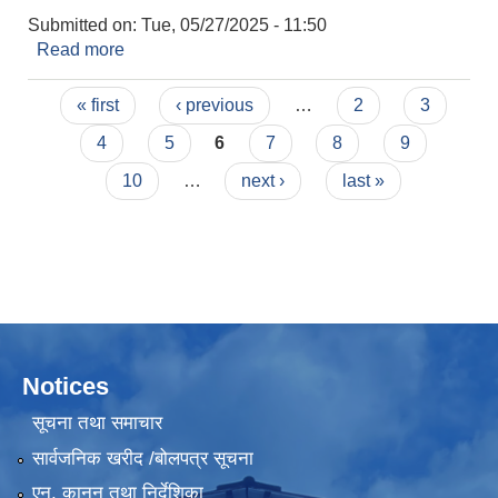
Submitted on:
Tue, 05/27/2025 - 11:50
Read more
about गैर सरकारी संस्थाहरुलाई आर्थिक बर्ष २०८२/०८३
का लागि योजना/कार्यक्रम तथा वजेट पेश गर्ने सम्बन्धी सूचना
Pages
।
« first
‹ previous
…
2
3
4
5
6
7
8
9
10
…
next ›
last »
Notices
सूचना तथा समाचार
सार्वजनिक खरीद /बोलपत्र सूचना
एन, कानुन तथा निर्देशिका