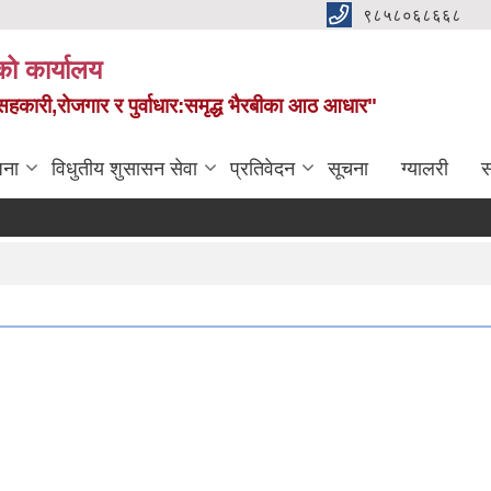
९८५८०६८६६८
को कार्यालय
स,सहकारी,रोजगार र पुर्वाधार:समृद्ध भैरबीका आठ आधार"
जना
विधुतीय शुसासन सेवा
प्रतिवेदन
सूचना
ग्यालरी
स