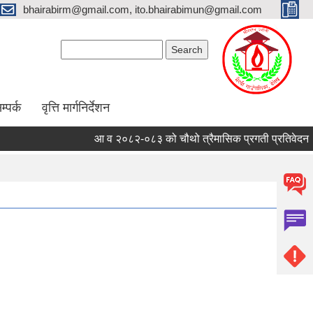
bhairabirm@gmail.com, ito.bhairabimun@gmail.com
Search form
Search
म्पर्क
वृत्ति मार्गनिर्देशन
आ व २०८२-०८३ को चौथो त्रैमासिक प्रगती प्रतिवेदन