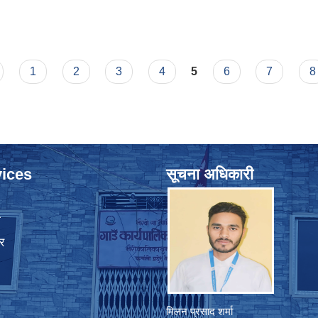
1
2
3
4
5
6
7
8
ices
सूचना अधिकारी
ा
र
मिलन प्रसाद शर्मा