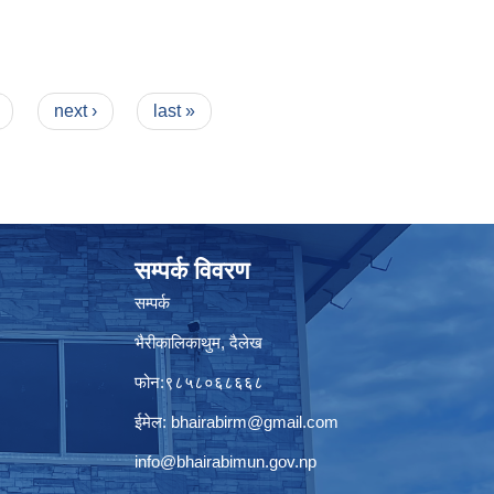
next ›
last »
सम्पर्क विवरण
सम्पर्क
भैरीकालिकाथुम, दैलेख
फोन:९८५८०६८६६८
ईमेल:
bhairabirm@gmail.com
info@bhairabimun.gov.np