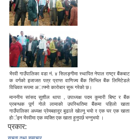
भैरवी गाउँपालिका वडा नं. ४ सिलङ्गीमा स्थापित नेपाल राष्ट्र बैंकबाट
क वर्गको इजाजत पत्र प्राप्त वाणिज्य बैंक सिभिल बैंक लिमिटेडले
विधिवत रूपमा अाफ्नाे काराेबार सुरू गरेकाे छ।
माननीय सांसद सुशील थापा , उपाध्यक्ष पदम कुमारी बिष्ट र बैंक
प्रबन्धक पूर्ण गाेले लामाकाे उपस्थितिमा बैंकमा पहिलाे खाता
गाउँपालिका अध्यक्ष प्रेमबहादुर बुढाले खाेल्नु भयाे र एक घर एक खाता
हाेर्इन भैरवीमा एक व्यक्ति एक खाता हुनुपर्छ भन्नुभयाे ।
प्रकार:
सूचना तथा समाचार