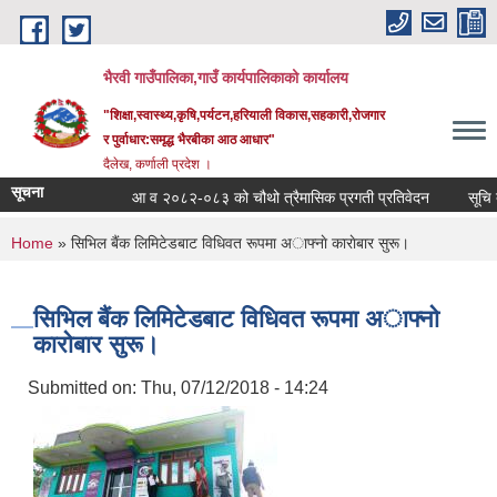
Skip to main content
भैरवी गाउँपालिका,गाउँ कार्यपालिकाको कार्यालय
"शिक्षा,स्वास्थ्य,कृषि,पर्यटन,हरियाली विकास,सहकारी,रोजगार
र पुर्वाधार:समृद्ध भैरबीका आठ आधार"
दैलेख, कर्णाली प्रदेश ।
सूचना
आ व २०८२-०८३ को चौथो त्रैमासिक प्रगती प्रतिवेदन
सूचि दर्ता
You are here
Home
» सिभिल बैंक लिमिटेडबाट विधिवत रूपमा अाफ्नाे काराेबार सुरू।
सिभिल बैंक लिमिटेडबाट विधिवत रूपमा अाफ्नाे
काराेबार सुरू।
Submitted on:
Thu, 07/12/2018 - 14:24