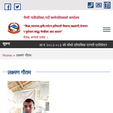
Skip to main content
भैरवी गाउँपालिका,गाउँ कार्यपालिकाको कार्यालय
"शिक्षा,स्वास्थ्य,कृषि,पर्यटन,हरियाली विकास,सहकारी,रोजगार
र पुर्वाधार:समृद्ध भैरबीका आठ आधार"
दैलेख, कर्णाली प्रदेश ।
सूचना
आ व २०८२-०८३ को चौथो त्रैमासिक प्रगती प्रतिवेदन
स
You are here
Home
» लक्ष्मण गौतम
लक्ष्मण गौतम