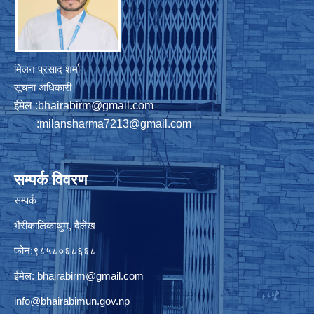
मिलन प्रसाद शर्मा
सूचना अधिकारी
ईमेल :
bhairabirm@gmail.com
:
milansharma7213@gmail.com
सम्पर्क विवरण
सम्पर्क
भैरीकालिकाथुम, दैलेख
फोन:९८५८०६८६६८
ईमेल:
bhairabirm@gmail.com
info@bhairabimun.gov.np