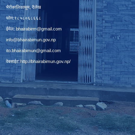
भैरीकालिकाथुम, दैलेख
फोन:९८५८०६८६६८
ईमेल:
bhairabirm@gmail.com
info@bhairabimun.gov.np
ito.bhairabimun@gmail.com
वेबसाईट:
http://bhairabimun.gov.np/