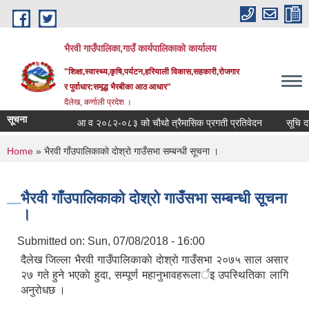
Skip to main content
भैरवी गाउँपालिका,गाउँ कार्यपालिकाको कार्यालय
"शिक्षा,स्वास्थ्य,कृषि,पर्यटन,हरियाली विकास,सहकारी,रोजगार
र पुर्वाधार:समृद्ध भैरबीका आठ आधार"
दैलेख, कर्णाली प्रदेश ।
सूचना
आ व २०८२-०८३ को चौथो त्रैमासिक प्रगती प्रतिवेदन
सूचि दर्ता 
You are here
Home
» भैरवी गाँउपालिकाकाे दाेश्राे गाउँसभा सम्बन्धी सूचना ।
भैरवी गाँउपालिकाकाे दाेश्राे गाउँसभा सम्बन्धी सूचना
।
Submitted on:
Sun, 07/08/2018 - 16:00
दैलेख जिल्ला भैरवी गाउँपालिकाकाे दाेश्राे गाउँसभा २०७५ साल असार
२७ गते हुने भएकाे हुदा, सम्पूर्ण महानुभावहरूलार्इ उपस्थितिका लागि
अनुराेधछ ।