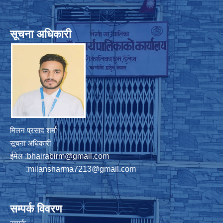
सूचना अधिकारी
मिलन प्रसाद शर्मा
सूचना अधिकारी
ईमेल :
bhairabirm@gmail.com
:
milansharma7213@gmail.com
सम्पर्क विवरण