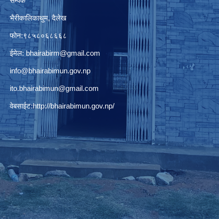
सम्पर्क
भैरीकालिकाथुम, दैलेख
फोन:९८५८०६८६६८
ईमेल:
bhairabirm@gmail.com
info@bhairabimun.gov.np
ito.bhairabimun@gmail.com
वेबसाईट:
http://bhairabimun.gov.np/