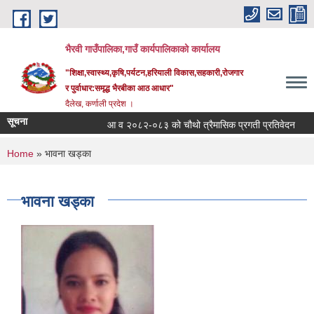
Skip to main content
भैरवी गाउँपालिका,गाउँ कार्यपालिकाको कार्यालय
"शिक्षा,स्वास्थ्य,कृषि,पर्यटन,हरियाली विकास,सहकारी,रोजगार
र पुर्वाधार:समृद्ध भैरबीका आठ आधार"
दैलेख, कर्णाली प्रदेश ।
सूचना
आ व २०८२-०८३ को चौथो त्रैमासिक प्रगती प्रतिवेदन
सू
You are here
Home
» भावना खड्का
भावना खड्का