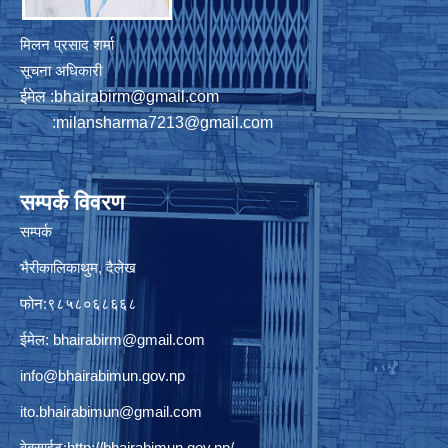
मिलन प्रसाद शर्मा
सूचना अधिकारी
ईमेल :
bhairabirm@gmail.com
:
milansharma7213@gmail.com
सम्पर्क विवरण
सम्पर्क
भैरीकालिकाथुम, दैलेख
फोन:९८५८०६८६६८
ईमेल:
bhairabirm@gmail.com
info@bhairabimun.gov.np
ito.bhairabimun@gmail.com
वेबसाईट:
http://bhairabimun.gov.np/