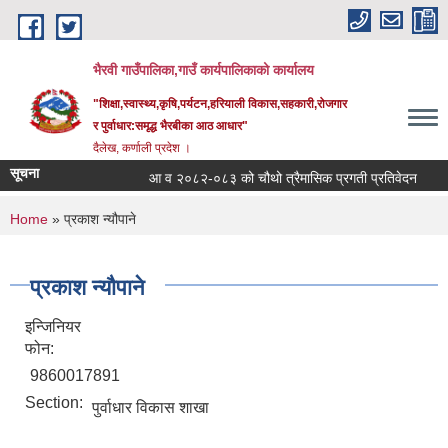
Skip to main content
भैरवी गाउँपालिका,गाउँ कार्यपालिकाको कार्यालय
"शिक्षा,स्वास्थ्य,कृषि,पर्यटन,हरियाली विकास,सहकारी,रोजगार
र पुर्वाधार:समृद्ध भैरबीका आठ आधार"
दैलेख, कर्णाली प्रदेश ।
सूचना
आ व २०८२-०८३ को चौथो त्रैमासिक प्रगती प्रतिवेदन
सूच
You are here
Home
» प्रकाश न्यौपाने
प्रकाश न्यौपाने
इन्जिनियर
फोन:
9860017891
Section:
पुर्वाधार विकास शाखा