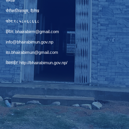
सम्पर्क
भैरीकालिकाथुम, दैलेख
फोन:९८५८०६८६६८
ईमेल:
bhairabirm@gmail.com
info@bhairabimun.gov.np
ito.bhairabimun@gmail.com
वेबसाईट:
http://bhairabimun.gov.np/