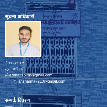
सूचना अधिकारी
मिलन प्रसाद शर्मा
सूचना अधिकारी
ईमेल :
bhairabirm@gmail.com
:
milansharma7213@gmail.com
सम्पर्क विवरण