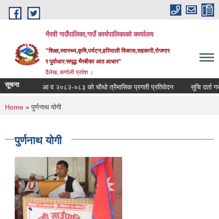
Skip to main content
भैरवी गाउँपालिका,गाउँ कार्यपालिकाको कार्यालय
"शिक्षा,स्वास्थ्य,कृषि,पर्यटन,हरियाली विकास,सहकारी,रोजगार
र पुर्वाधार:समृद्ध भैरबीका आठ आधार"
दैलेख, कर्णाली प्रदेश ।
सूचना
आ व २०८२-०८३ को चौथो त्रैमासिक प्रगती प्रतिवेदन
सूचि दर्ता गराउन
You are here
Home
» पुर्णनाथ योगी
पुर्णनाथ योगी