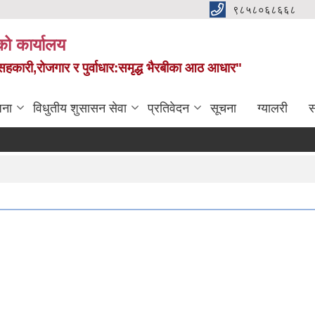
९८५८०६८६६८
को कार्यालय
स,सहकारी,रोजगार र पुर्वाधार:समृद्ध भैरबीका आठ आधार"
जना
विधुतीय शुसासन सेवा
प्रतिवेदन
सूचना
ग्यालरी
स