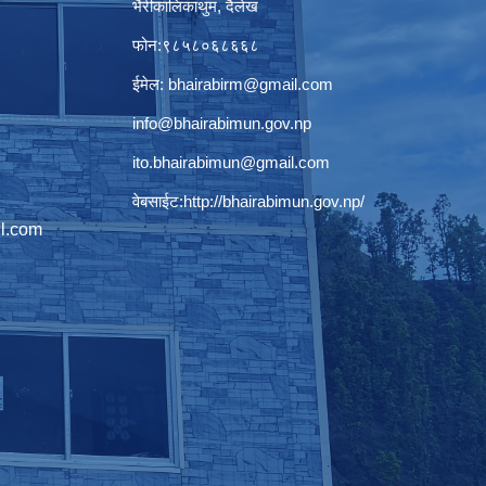
भैरीकालिकाथुम, दैलेख
फोन:९८५८०६८६६८
ईमेल:
bhairabirm@gmail.com
info@bhairabimun.gov.np
ito.bhairabimun@gmail.com
वेबसाईट:
http://bhairabimun.gov.np/
l.com