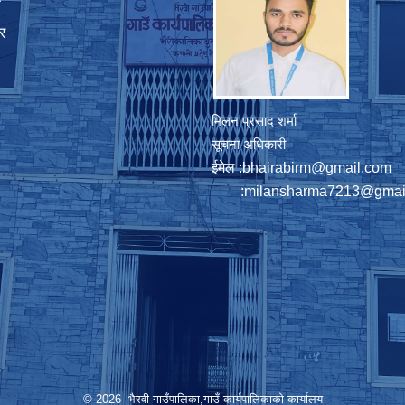
ा
र
मिलन प्रसाद शर्मा
सूचना अधिकारी
ईमेल :
bhairabirm@gmail.com
:
milansharma7213@gmai
© 2026 भैरवी गाउँपालिका,गाउँ कार्यपालिकाको कार्यालय