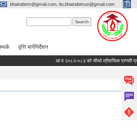
bhairabirm@gmail.com, ito.bhairabimun@gmail.com
Search form
Search
म्पर्क
वृत्ति मार्गनिर्देशन
आ व २०८२-०८३ को चौथो त्रैमासिक प्रगती प्रतिवे