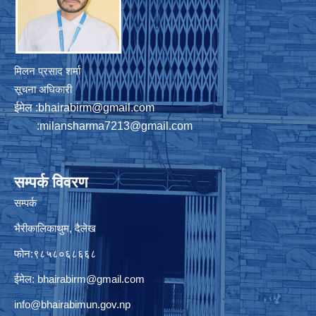
मिलन प्रसाद शर्मा
सूचना अधिकारी
ईमेल :
bhairabirm@gmail.com
:
milansharma7213@gmail.com
सम्पर्क विवरण
सम्पर्क
भैरीकालिकाथुम, दैलेख
फोन:९८५८०६८६६८
ईमेल:
bhairabirm@gmail.com
info@bhairabimun.gov.np