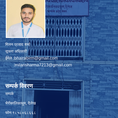
मिलन प्रसाद शर्मा
सूचना अधिकारी
ईमेल :
bhairabirm@gmail.com
:
milansharma7213@gmail.com
सम्पर्क विवरण
सम्पर्क
भैरीकालिकाथुम, दैलेख
फोन:९८५८०६८६६८